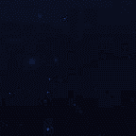
未来或需与
莱直言不讳地表示，米切尔并不足以...
联系我们
快速导航
州市芗城区胜利东路608号
App下载
关于我们
upport@d1979.com
隐私政策
用户协议
网站地图