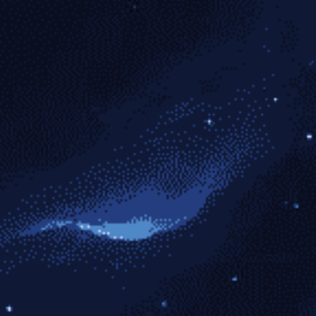
体战斗力。这样的阵容深度让双方都具备
随着赛季推进，各种伤病问题以及密集日
教练组需要不断调整战术配置，以最大限
总结：
BFC操作BFC操作明显】【》《》内容第
BFC操作BFC操作明显】【》《》内容第
上一篇：
米兰球迷张贴通缉令表达不满直指…