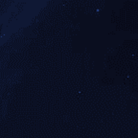
马竞目标直
往往能够反映出他们对比赛的真实...
下11个篮
分所主导，但有时候一名球员在场上...
卡热刺伯恩利
现各有千秋，特别是在输球统计方面显...